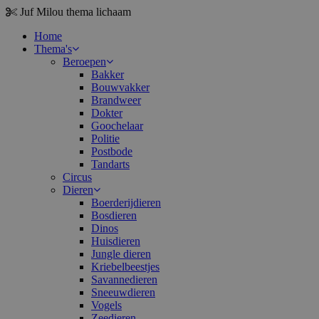
Juf Milou
thema lichaam
Home
Thema's
Beroepen
Bakker
Bouwvakker
Brandweer
Dokter
Goochelaar
Politie
Postbode
Tandarts
Circus
Dieren
Boerderijdieren
Bosdieren
Dinos
Huisdieren
Jungle dieren
Kriebelbeestjes
Savannedieren
Sneeuwdieren
Vogels
Zeedieren