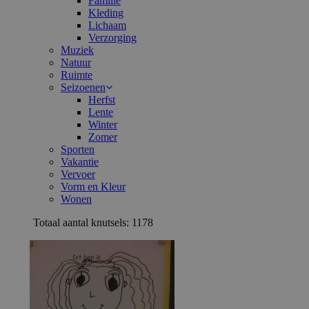
Familie
Kleding
Lichaam
Verzorging
Muziek
Natuur
Ruimte
Seizoenen
Herfst
Lente
Winter
Zomer
Sporten
Vakantie
Vervoer
Vorm en Kleur
Wonen
Totaal aantal knutsels: 1178