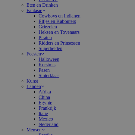
Eten en Drinken
Fantasie
Cowboys en Indianen
Elfjes en Kabouters
Griezelen
Heksen en Tovenaars
Piraten
Ridders en Prinsessen
Superhelden
Feesten
Halloween
Kerstmis
Pasen
Sinterklaas
Kunst
Landen
Afrika
China
Egypte
Frankrijk
Italie
Mexico
Nederland
Mensen